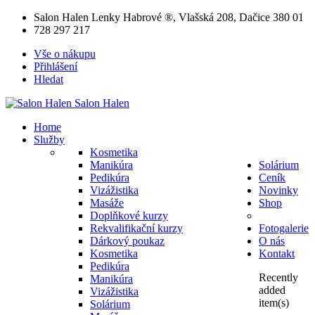
Salon Halen Lenky Habrové ®, Vlašská 208, Dačice 380 01
728 297 217
Vše o nákupu
Přihlášení
Hledat
Salon
Halen
Home
Služby
Kosmetika
Manikúra
Solárium
Pedikúra
Ceník
Vizážistika
Novinky
Masáže
Shop
Doplňkové kurzy
Rekvalifikační kurzy
Fotogalerie
Dárkový poukaz
O nás
Kosmetika
Kontakt
Pedikúra
Recently
Manikúra
added
Vizážistika
item(s)
Solárium