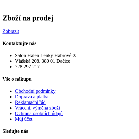
Zboží
na
prodej
Zobrazit
Kontaktujte
nás
Salon Halen Lenky Habrové ®
Vlašská 208, 380 01 Dačice
728 297 217
Vše
o
nákupu
Obchodní podmínky
Doprava a platba
Reklamační řád
Vrácení, výměna zboží
Ochrana osobních údajů
Můj účet
Sledujte
nás