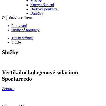
Masáže
Kurzy a školení
Dárkové poukazy
Dárečky
Objednávka celkem:
Porovnání
Oblíbené produkty
Titulní stránka
|
Služby
Služby
Vertikální
kolagenové
solárium
Sportarredo
Zobrazit