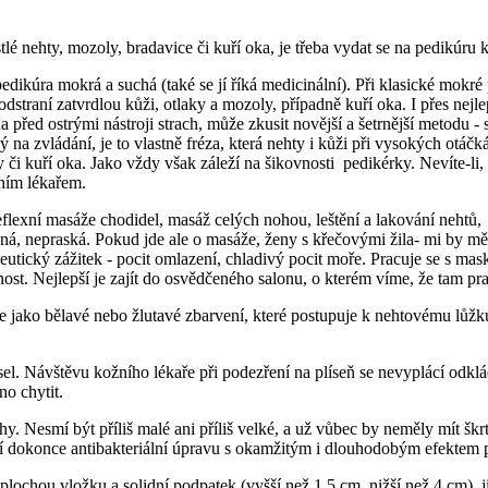
lé nehty, mozoly, bradavice či kuří oka, je třeba vydat se na pedikúru k
kúra mokrá a suchá (také se jí říká medicinální). Při klasické mokré 
dstraní zatvrdlou kůži, otlaky a mozoly, případně kuří oka. I přes nejle
a před ostrými nástroji strach, může zkusit novější a šetrnější metodu -
 na zvládání, je to vlastně fréza, která nehty i kůži při vysokých otáčká
y či kuří oka. Jako vždy však záleží na šikovnosti pedikérky. Nevíte-li,
žním lékařem.
reflexní masáže chodidel, masáž celých nohou, leštění a lakování nehtů
ná, nepraská. Pokud jde ale o masáže, ženy s křečovými žila- mi by mě
eutický zážitek - pocit omlazení, chladivý pocit moře. Pracuje se s ma
st. Nejlepší je zajít do osvědčeného salonu, o kterém víme, že tam prac
e jako bělavé nebo žlutavé zbarvení, které postupuje k nehtovému lůžku.
el. Návštěvu kožního lékaře při podezření na plíseň se nevyplácí odklád
no chytit.
. Nesmí být příliš malé ani příliš velké, a už vůbec by neměly mít škrt
jí dokonce antibakteriální úpravu s okamžitým i dlouhodobým efektem p
hou vložku a solidní podpatek (vyšší než 1,5 cm, nižší než 4 cm), jina