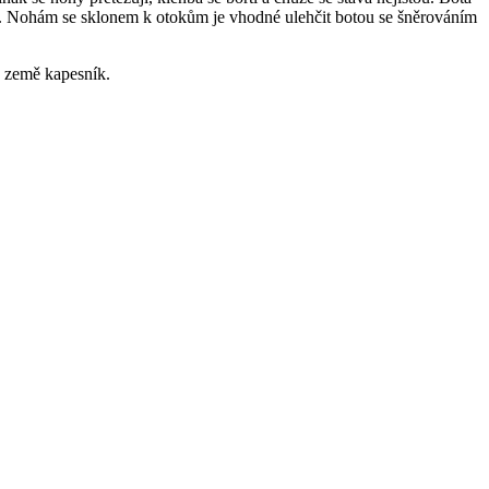
řky. Nohám se sklonem k otokům je vhodné ulehčit botou se šněrováním
e země kapesník.