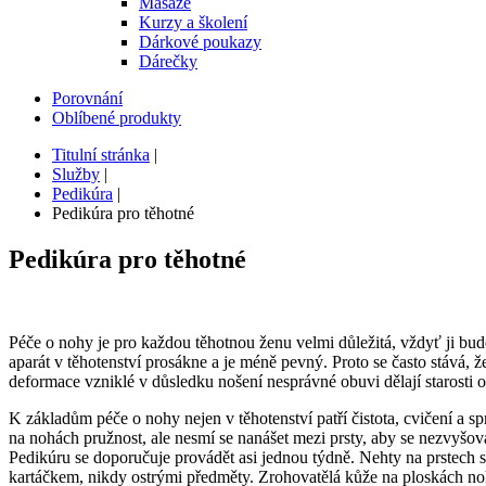
Masáže
Kurzy a školení
Dárkové poukazy
Dárečky
Porovnání
Oblíbené produkty
Titulní stránka
|
Služby
|
Pedikúra
|
Pedikúra pro těhotné
Pedikúra
pro
těhotné
Péče o nohy je pro každou těhotnou ženu velmi důležitá, vždyť ji bu
aparát v těhotenství prosákne a je méně pevný. Proto se často stává, 
deformace vzniklé v důsledku nošení nesprávné obuvi dělají starost
K základům péče o nohy nejen v těhotenství patří čistota, cvičení a 
na nohách pružnost, ale nesmí se nanášet mezi prsty, aby se nezvyšov
Pedikúru se doporučuje provádět asi jednou týdně. Nehty na prstech s
kartáčkem, nikdy ostrými předměty. Zrohovatělá kůže na ploskách noh