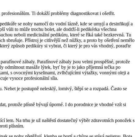
 profesionálům. Ti dokáží problémy diagnostikovat i ošetřit.
pedikúře se nohy namočí do vodní lázně, kde se umyjí a desinfikují a
pší vůli to může trochu bolet, ale dodrží-li pedikérka všechna
 suchou neboli medicinální pedikúru, které se říká také bezkrevná. Tu
ch sbrušuje. Přístroj je citlivější než nůžky, a proto by ošetření nemělo
 který způsob pedikúry si vybrat, či který je pro vás vhodný, poraďte
, parafínové zábaly. Parafínové zábaly jsou velmi prospěšné, protože
ly odmítnout masáže lýtek, byť by je to jako příjemná tečka po
skami, s ovocnými kyselinami, zvlhčujícími výtažky, vonnými oleji a
uje vysoce profesionální síla.
 Nehet je postupně nelesklý, lomivý, štěpí se a rozpadá. Často se
at, protože plísně bývají úporné. I do porodnice je vhodné vzít si
ící lem. Na trhu je už naštěstí dostatečný výběr zdravotních ponožek s
roti plísním.
k se nohy přetěžují, klenba se bortí a chůze se stává nejistou. Bota