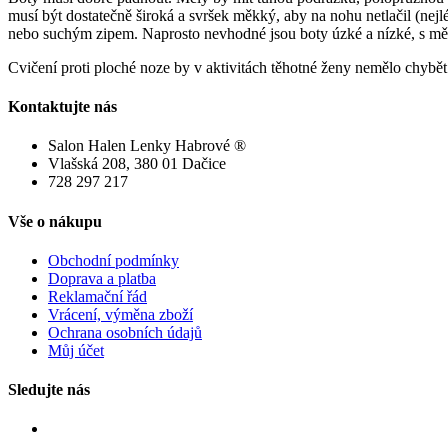
musí být dostatečně široká a svršek měkký, aby na nohu netlačil (nej
nebo suchým zipem. Naprosto nevhodné jsou boty úzké a nízké, s mě
Cvičení proti ploché noze by v aktivitách těhotné ženy nemělo chybět
Kontaktujte
nás
Salon Halen Lenky Habrové ®
Vlašská 208, 380 01 Dačice
728 297 217
Vše
o
nákupu
Obchodní podmínky
Doprava a platba
Reklamační řád
Vrácení, výměna zboží
Ochrana osobních údajů
Můj účet
Sledujte
nás