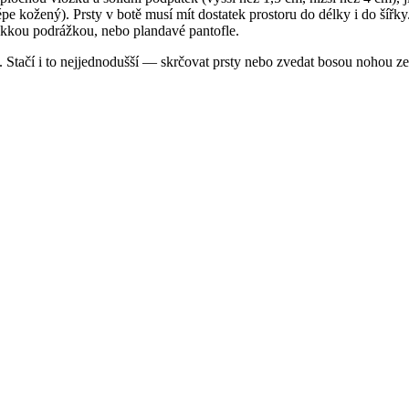
lépe kožený). Prsty v botě musí mít dostatek prostoru do délky i do ší
kkou podrážkou, nebo plandavé pantofle.
. Stačí i to nejjednodušší — skrčovat prsty nebo zvedat bosou nohou z