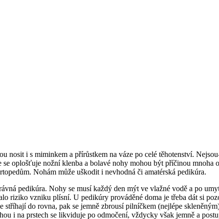
dou nosit i s miminkem a přírůstkem na váze po celé těhotenství. Nejso
že se oplošťuje nožní klenba a bolavé nohy mohou být příčinou mnoha ob
i ortopedům. Nohám může uškodit i nevhodná či amatérská pedikúra.
správná pedikúra. Nohy se musí každý den mýt ve vlažné vodě a po umyt
alo riziko vzniku plísní. U pedikúry prováděné doma je třeba dát si po
e stříhají do rovna, pak se jemně zbrousí pilníčkem (nejlépe skleněným
ou i na prstech se likviduje po odmočení, vždycky však jemně a postup