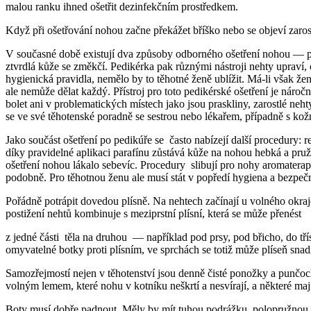
malou ranku ihned ošetřit dezinfekčním prostředkem.
Když při ošetřování nohou začne překážet bříško nebo se objeví zarost
V současné době existují dva způsoby odborného ošetření nohou — pedi
ztvrdlá kůže se změkčí. Pedikérka pak různými nástroji nehty upraví, o
hygienická pravidla, nemělo by to těhotné ženě ublížit. Má-li však žen
ale nemůže dělat každý. Přístroj pro toto pedikérské ošetření je náročný
bolet ani v problematických místech jako jsou praskliny, zarostlé neht
se ve své těhotenské poradně se sestrou nebo lékařem, případně s ko
Jako součást ošetření po pedikúře se často nabízejí další procedury: 
díky pravidelné aplikaci parafínu zůstává kůže na nohou hebká a pruž
ošetření nohou lákalo sebevíc. Procedury slibují pro nohy aromaterap
podobně. Pro těhotnou ženu ale musí stát v popředí hygiena a bezpečno
Pořádně potrápit dovedou plísně. Na nehtech začínají u volného okraj
postižení nehtů kombinuje s meziprstní plísní, která se může přenést
z jedné části těla na druhou — například pod prsy, pod břicho, do třís
omyvatelné botky proti plísním, ve sprchách se totiž může plíseň snad
Samozřejmostí nejen v těhotenství jsou denně čisté ponožky a punčochy
volným lemem, které nohu v kotníku neškrtí a nesvírají, a některé ma
Boty musí dobře padnout. Měly by mít tuhou podrážku, polopružnou ploc