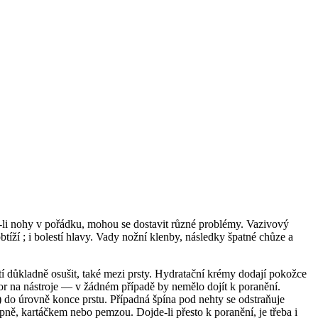
u-li nohy v pořádku, mohou se dostavit různé problémy. Vazivový
tíží ; i bolestí hlavy. Vady nožní klenby, následky špatné chůze a
í důkladně osušit, také mezi prsty. Hydratační krémy dodají pokožce
zor na nástroje — v žádném případě by nemělo dojít k poranění.
) do úrovně konce prstu. Případná špína pod nehty se odstraňuje
ně, kartáčkem nebo pemzou. Dojde-li přesto k poranění, je třeba i