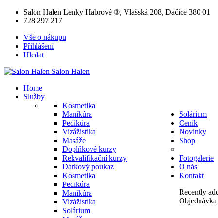
Salon Halen Lenky Habrové ®, Vlašská 208, Dačice 380 01
728 297 217
Vše o nákupu
Přihlášení
Hledat
Salon
Halen
Home
Služby
Kosmetika
Manikúra
Solárium
Pedikúra
Ceník
Vizážistika
Novinky
Masáže
Shop
Doplňkové kurzy
Rekvalifikační kurzy
Fotogalerie
Dárkový poukaz
O nás
Kosmetika
Kontakt
Pedikúra
Recently add
Manikúra
Objednávka 
Vizážistika
Solárium