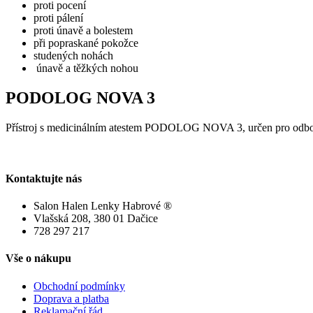
proti pocení
proti pálení
proti únavě a bolestem
při popraskané pokožce
studených nohách
únavě a těžkých nohou
PODOLOG
NOVA
3
Přístroj s medicinálním atestem PODOLOG NOVA 3, určen pro odbor
Kontaktujte
nás
Salon Halen Lenky Habrové ®
Vlašská 208, 380 01 Dačice
728 297 217
Vše
o
nákupu
Obchodní podmínky
Doprava a platba
Reklamační řád