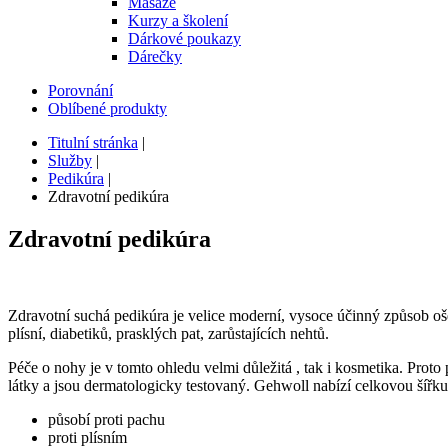
Masáže
Kurzy a školení
Dárkové poukazy
Dárečky
Porovnání
Oblíbené produkty
Titulní stránka
|
Služby
|
Pedikúra
|
Zdravotní pedikúra
Zdravotní
pedikúra
Zdravotní suchá pedikúra je velice moderní, vysoce účinný způsob oše
plísní, diabetiků, prasklých pat, zarůstajících nehtů.
Péče o nohy je v tomto ohledu velmi důležitá , tak i kosmetika. P
látky a jsou dermatologicky testovaný. Gehwoll nabízí celkovou šířk
působí proti pachu
proti plísním