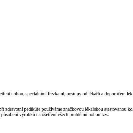
tření nohou, speciálními frézkami, postupy od lékařů a doporučení léků
roto při zdravotní pedikúře používáme značkovou lékařskou atestovan
u působení výrobků na ošetření všech problémů nohou tzv.: