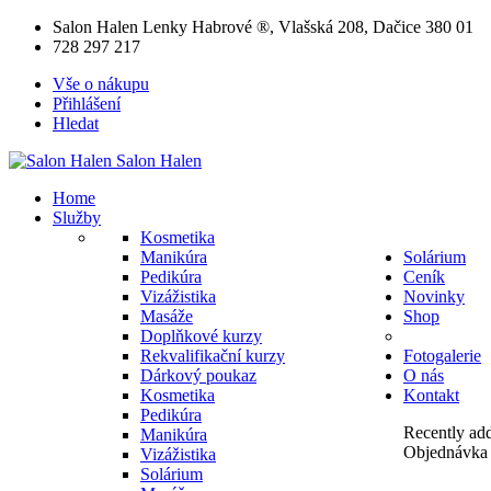
Salon Halen Lenky Habrové ®, Vlašská 208, Dačice 380 01
728 297 217
Vše o nákupu
Přihlášení
Hledat
Salon
Halen
Home
Služby
Kosmetika
Manikúra
Solárium
Pedikúra
Ceník
Vizážistika
Novinky
Masáže
Shop
Doplňkové kurzy
Rekvalifikační kurzy
Fotogalerie
Dárkový poukaz
O nás
Kosmetika
Kontakt
Pedikúra
Recently add
Manikúra
Objednávka 
Vizážistika
Solárium