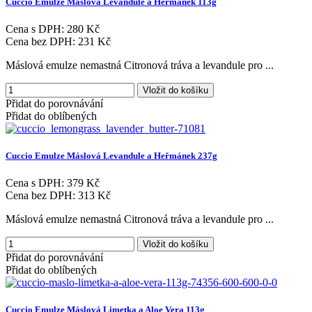
Cuccio
Emulze
Máslová
Levandule
a
Heřmánek
113g
Cena s DPH:
280 Kč
Cena bez DPH:
231 Kč
Máslová emulze nemastná Citronová tráva a levandule pro ...
Vložit do košíku
Přidat do porovnávání
Přidat do oblíbených
Cuccio
Emulze
Máslová
Levandule
a
Heřmánek
237g
Cena s DPH:
379 Kč
Cena bez DPH:
313 Kč
Máslová emulze nemastná Citronová tráva a levandule pro ...
Vložit do košíku
Přidat do porovnávání
Přidat do oblíbených
Cuccio
Emulze
Máslová
Limetka
a
Aloe
Vera
113g