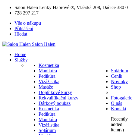
Salon Halen Lenky Habrové ®, Vlašská 208, Dačice 380 01
728 297 217
Vše o nákupu
Přihlášení
Hledat
Salon
Halen
Home
Služby
Kosmetika
Manikúra
Solárium
Pedikúra
Ceník
Vizážistika
Novinky
Masáže
Shop
Doplňkové kurzy
Rekvalifikační kurzy
Fotogalerie
Dárkový poukaz
O nás
Kosmetika
Kontakt
Pedikúra
Recently
Manikúra
added
Vizážistika
item(s)
Solárium