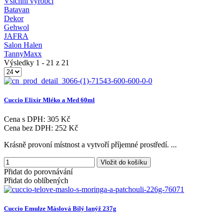
Všichni výrobci
Batavan
Dekor
Gehwol
JAFRA
Salon Halen
TannyMaxx
Výsledky 1 - 21 z 21
Cuccio
Elixír
Mléko
a
Med
60ml
Cena s DPH:
305 Kč
Cena bez DPH:
252 Kč
Krásně provoní místnost a vytvoří příjemné prostředí. ...
Vložit do košíku
Přidat do porovnávání
Přidat do oblíbených
Cuccio
Emulze
Máslová
Bílý
lanýž
237g