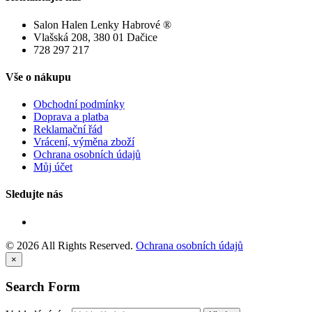
Salon Halen Lenky Habrové ®
Vlašská 208, 380 01 Dačice
728 297 217
Vše
o
nákupu
Obchodní podmínky
Doprava a platba
Reklamační řád
Vrácení, výměna zboží
Ochrana osobních údajů
Můj účet
Sledujte
nás
©
2026
All Rights Reserved.
Ochrana osobních údajů
×
Search
Form