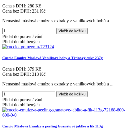
Cena s DPH:
280 Kč
Cena bez DPH:
231 Kč
Nemastná máslová emulze s extrakty z vanilkových bobů a ...
Vložit do košíku
Přidat do porovnávání
Přidat do oblíbených
Cuccio
Emulze
Máslová
Vanilkové
boby
a
Třtinový
cukr
237g
Cena s DPH:
379 Kč
Cena bez DPH:
313 Kč
Nemastná máslová emulze s extrakty z vanilkových bobů a ...
Vložit do košíku
Přidat do porovnávání
Přidat do oblíbených
Cuccio
Máslová
Emulze
a
peeling
Granátové
jablko
a
fík
113g