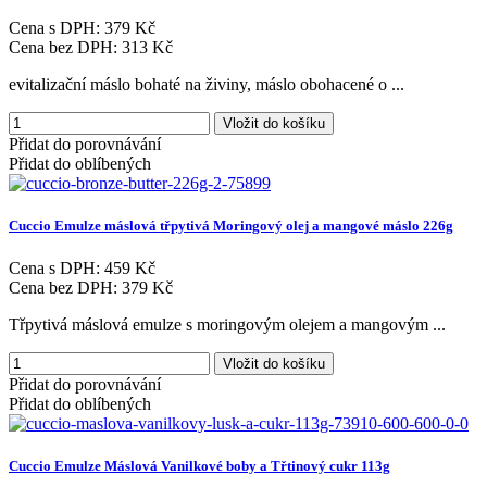
Cena s DPH:
379 Kč
Cena bez DPH:
313 Kč
evitalizační máslo bohaté na živiny, máslo obohacené o ...
Vložit do košíku
Přidat do porovnávání
Přidat do oblíbených
Cuccio
Emulze
máslová
třpytivá
Moringový
olej
a
mangové
máslo
226g
Cena s DPH:
459 Kč
Cena bez DPH:
379 Kč
Třpytivá máslová emulze s moringovým olejem a mangovým ...
Vložit do košíku
Přidat do porovnávání
Přidat do oblíbených
Cuccio
Emulze
Máslová
Vanilkové
boby
a
Třtinový
cukr
113g