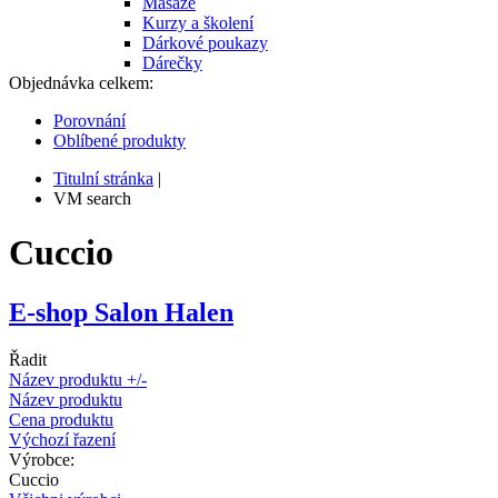
Masáže
Kurzy a školení
Dárkové poukazy
Dárečky
Objednávka celkem:
Porovnání
Oblíbené produkty
Titulní stránka
|
VM search
Cuccio
E-shop
Salon
Halen
Řadit
Název produktu +/-
Název produktu
Cena produktu
Výchozí řazení
Výrobce:
Cuccio