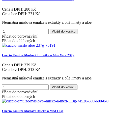
Cena s DPH:
280 Kč
Cena bez DPH:
231 Kč
Nemastná máslová emulze s extrakty z bílé limety a aloe ...
Vložit do košíku
Přidat do porovnávání
Přidat do oblíbených
Cuccio
Emulze
Máslová
Limetka
a
Aloe
Vera
237g
Cena s DPH:
379 Kč
Cena bez DPH:
313 Kč
Nemastná máslová emulze s extrakty z bílé limety a aloe ...
Vložit do košíku
Přidat do porovnávání
Přidat do oblíbených
Cuccio
Emulze
Máslová
Mléko
a
Med
113g