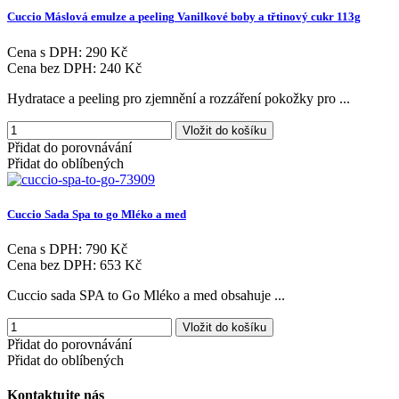
Cuccio
Máslová
emulze
a
peeling
Vanilkové
boby
a
třtinový
cukr
113g
Cena s DPH:
290 Kč
Cena bez DPH:
240 Kč
Hydratace a peeling pro zjemnění a rozzáření pokožky pro ...
Vložit do košíku
Přidat do porovnávání
Přidat do oblíbených
Cuccio
Sada
Spa
to
go
Mléko
a
med
Cena s DPH:
790 Kč
Cena bez DPH:
653 Kč
Cuccio sada SPA to Go Mléko a med obsahuje ...
Vložit do košíku
Přidat do porovnávání
Přidat do oblíbených
Kontaktujte
nás